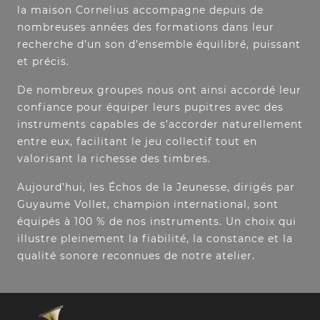
la maison Cornelius accompagne depuis de
nombreuses années des formations dans leur
recherche d’un son d’ensemble équilibré, puissant
et précis.
De nombreux groupes nous ont ainsi accordé leur
confiance pour équiper leurs pupitres avec des
instruments capables de s’accorder naturellement
entre eux, facilitant le jeu collectif tout en
valorisant la richesse des timbres.
Aujourd’hui, les Échos de la Jeunesse, dirigés par
Guyaume Vollet, champion international, sont
équipés à 100 % de nos instruments. Un choix qui
illustre pleinement la fiabilité, la constance et la
qualité sonore reconnues de notre atelier.